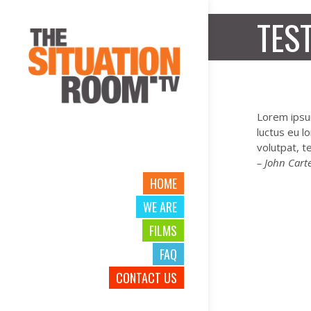
TES
Lorem ipsum
luctus eu l
volutpat, te
– John Cart
HOME
WE ARE
FILMS
FAQ
CONTACT US